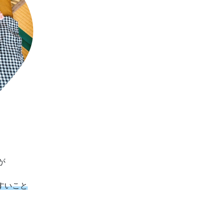
が
すいこと