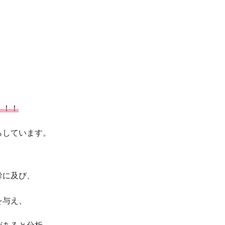
！！！
らしています。
幹に及び、
を与え、