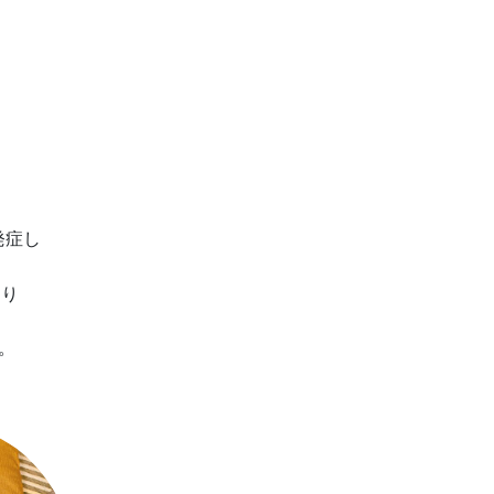
発症し
なり
。