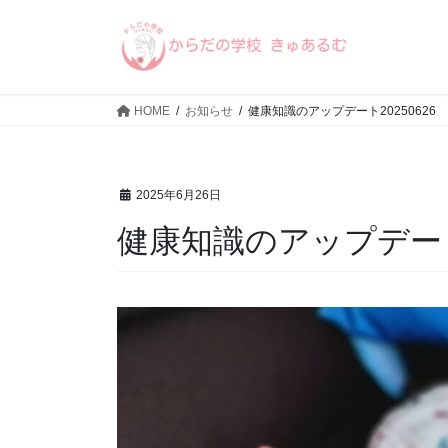
コ
ナ
ン
ビ
テ
ゲ
ン
ー
ツ
シ
HOME
お知らせ
健康知識のアップデート20250626
へ
ョ
ス
ン
キ
に
2025年6月26日
ッ
移
プ
動
健康知識のアップデート2