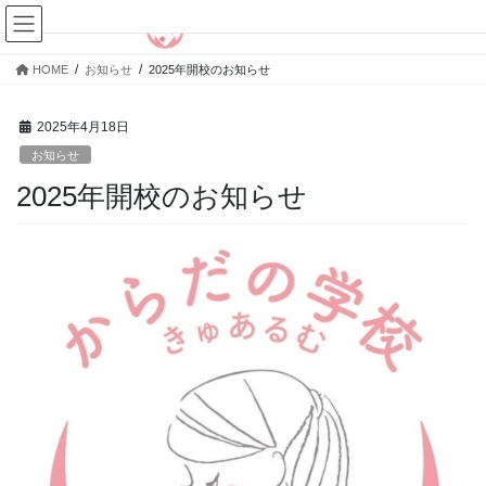
コ
ナ
ン
ビ
テ
ゲ
HOME
お知らせ
2025年開校のお知らせ
ン
ー
ツ
シ
へ
ョ
2025年4月18日
ス
ン
お知らせ
キ
に
2025年開校のお知らせ
ッ
移
プ
動